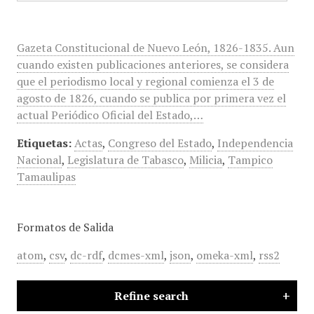
Gazeta Constitucional de Nuevo León, 1826-1835. Aun
cuando existen publicaciones anteriores, se considera
que el periodismo local y regional comienza el 3 de
agosto de 1826, cuando se publica por primera vez el
actual Periódico Oficial del Estado,…
Etiquetas:
Actas
,
Congreso del Estado
,
Independencia
Nacional
,
Legislatura de Tabasco
,
Milicia
,
Tampico
Tamaulipas
Formatos de Salida
atom
,
csv
,
dc-rdf
,
dcmes-xml
,
json
,
omeka-xml
,
rss2
Refine search