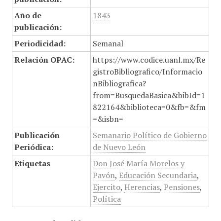
Año de
1843
publicación:
Periodicidad:
Semanal
Relación OPAC:
https://www.codice.uanl.mx/Re
gistroBibliografico/Informacio
nBibliografica?
from=BusquedaBasica&bibId=1
822164&biblioteca=0&fb=&fm
=&isbn=
Publicación
Semanario Político de Gobierno
Periódica:
de Nuevo León
Etiquetas
Don José María Morelos y
Pavón
,
Educación Secundaria
,
Ejercito
,
Herencias
,
Pensiones
,
Política