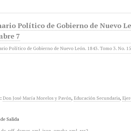
ario Político de Gobierno de Nuevo Le
mbre 7
…
:
Don José María Morelos y Pavón
,
Educación Secundaria
,
Ejer
de Salida
,
dc-rdf
,
dcmes-xml
,
json
,
omeka-xml
,
rss2