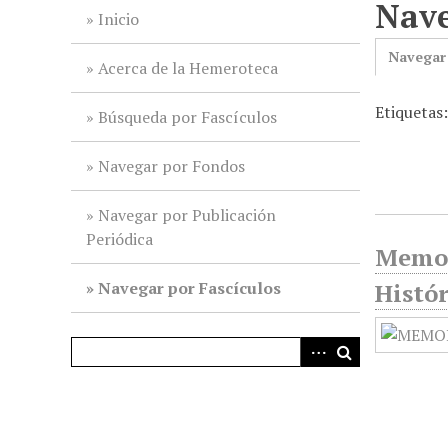
Nave
i
Inicio
n
Navegar
c
Acerca de la Hemeroteca
i
Etiquetas
p
Búsqueda por Fascículos
a
l
Navegar por Fondos
Navegar por Publicación
Periódica
Memor
Navegar por Fascículos
Histór