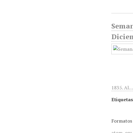
Seman
Dicie
1835. Al
Etiquetas
Formatos 
atom
,
csv