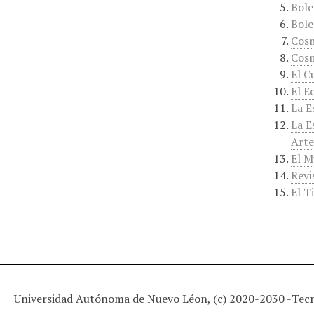
Bole
Bole
Cos
Cosm
El C
El E
La E
La E
Arte
El M
Revi
El T
Universidad Autónoma de Nuevo Léon, (c) 2020-2030 -
Tec