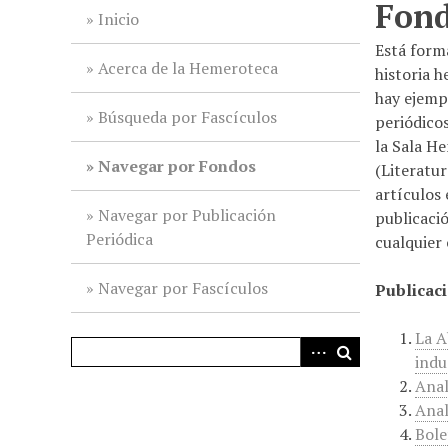
Fon
i
Inicio
n
Está forma
c
Acerca de la Hemeroteca
historia 
i
hay ejemp
p
Búsqueda por Fascículos
periódico
a
la Sala H
l
Navegar por Fondos
(Literatur
artículos 
Navegar por Publicación
publicaci
Periódica
cualquier
Navegar por Fascículos
Publicaci
La A
indu
Anal
Anal
Bole