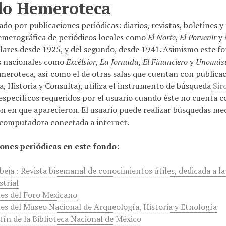
do Hemeroteca
do por publicaciones periódicas: diarios, revistas, boletines y 
hemerográfica de periódicos locales como
El Norte
,
El Porvenir
y
lares desde 1925, y del segundo, desde 1941. Asimismo este f
s nacionales como
Excélsior
,
La Jornada
,
El Financiero
y
Unomás
emeroteca, así como el de otras salas que cuentan con publicac
a, Historia y Consulta), utiliza el instrumento de búsqueda
Sir
específicos requeridos por el usuario cuando éste no cuenta co
ón en que aparecieron. El usuario puede realizar búsquedas med
 computadora conectada a internet.
ones periódicas en este fondo:
beja : Revista bisemanal de conocimientos útiles, dedicada a la
strial
es del Foro Mexicano
es del Museo Nacional de Arqueología, Historia y Etnología
tín de la Biblioteca Nacional de México