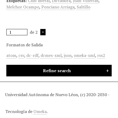
Etiquetas:
Club liberal
,
Dictadura
,
Juan Villerías
,
Melchor Ocampo
,
Ponciano Arriaga
,
Saltillo
de 2
Formatos de Salida
atom
,
csv
,
dc-rdf
,
dcmes-xml
,
json
,
omeka-xml
,
rss2
Refine search
Universidad Autónoma de Nuevo Léon, (c) 2020-2030 -
Tecnología de
Omeka
.