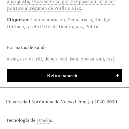
anarquista, se caracterizó por su oposición jurídico-
político al régimen de Porfirio Díaz.
Etiquetas:
Conmemoración
,
Democracia
,
Hidalgo
,
Iturbide
,
Josefa Ortíz de Domínguez
,
Política
Formatos de Salida
atom
,
csv
,
dc-rdf
,
dcmes-xml
,
json
,
omeka-xml
,
rss2
Refine search
Universidad Autónoma de Nuevo Léon, (c) 2020-2030 -
Tecnología de
Omeka
.