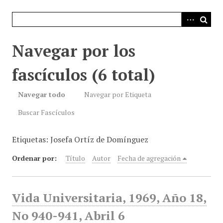
i
n
c
i
Navegar por los
p
a
fascículos (6 total)
l
Navegar todo
Navegar por Etiqueta
Buscar Fascículos
Etiquetas: Josefa Ortíz de Domínguez
Ordenar por:
Título
Autor
Fecha de agregación
Vida Universitaria, 1969, Año 18,
No 940-941, Abril 6