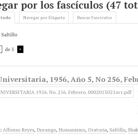
gar por los fascículos (47 tot
 todo
Navegar por Etiqueta
Buscar Fascículos
 Saltillo
de 3
niversitaria, 1956, Año 5, No 256, Feb
:
Alfonso Reyes
,
Durango
,
Humanismo
,
Oratoria
,
Saltillo
,
Shak