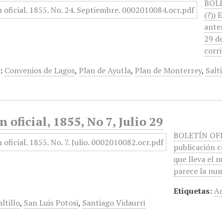
BOLE
(?))
anter
29 d
corr
:
Convenios de Lagos
,
Plan de Ayutla
,
Plan de Monterrey
,
Salti
n oficial, 1855, No 7, Julio 29
BOLETÍN OFICI
publicación c
que lleva el 
parece la nu
Etiquetas:
Ad
altillo
,
San Luis Potosi
,
Santiago Vidaurri