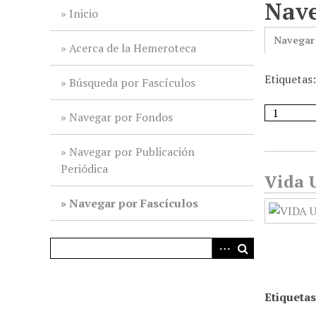
Nave
i
Inicio
n
Navegar
c
Acerca de la Hemeroteca
i
Etiquetas:
p
Búsqueda por Fascículos
a
l
Navegar por Fondos
Navegar por Publicación
Periódica
Vida U
Navegar por Fascículos
Etiquetas