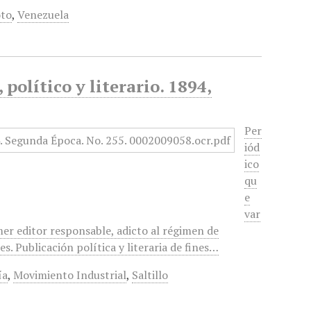
to
,
Venezuela
político y literario. 1894,
Per
iód
ico
qu
e
var
mer editor responsable, adicto al régimen de
. Publicación política y literaria de fines…
ía
,
Movimiento Industrial
,
Saltillo