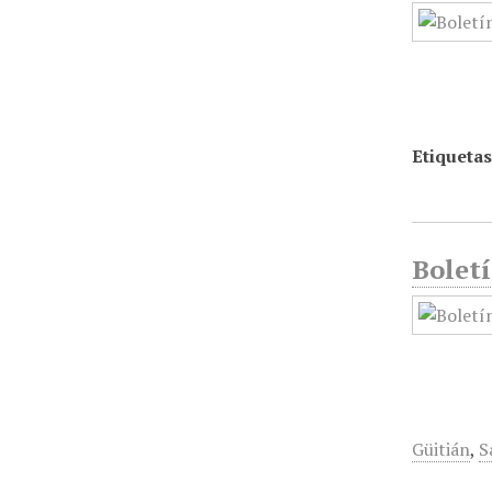
Etiquetas
Boletí
Güitián
,
S