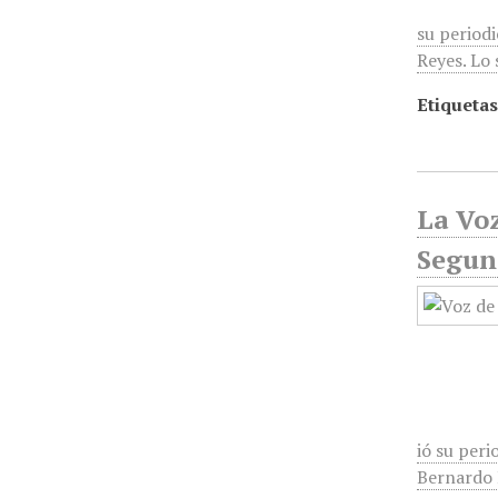
su period
Reyes. Lo 
Etiquetas
La Voz
Segun
ió su peri
Bernardo R