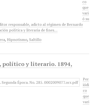
co
que
vari
ó su
ditor responsable, adicto al régimen de Bernardo
ción política y literaria de fines…
era
,
Hipnotismo
,
Saltillo
político y literario. 1894,
Per
iódi
co
que
vari