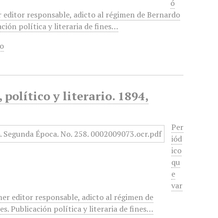
ó
r editor responsable, adicto al régimen de Bernardo
ción política y literaria de fines…
lo
político y literario. 1894,
Per
iód
ico
qu
e
var
mer editor responsable, adicto al régimen de
. Publicación política y literaria de fines…