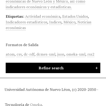
económicas de Nuevo León y México, así como
indicadores económicos y estadísticas.
Etiquetas:
Actividad económica
,
Estados Unidos
,
Indicadores estadísticos
,
Indices
,
México
,
Noticias
económicas
Formatos de Salida
atom
,
csv
,
dc-rdf
,
dcmes-xml
,
json
,
omeka-xml
,
rss2
Refine search
Universidad Autónoma de Nuevo Léon, (c) 2020-2030 -
Tecnología de
Omeka
.