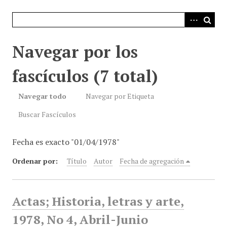
i
n
c
i
Navegar por los
p
a
fascículos (7 total)
l
Navegar todo
Navegar por Etiqueta
Buscar Fascículos
Fecha es exacto "01/04/1978"
Ordenar por:
Título
Autor
Fecha de agregación
Actas; Historia, letras y arte,
1978, No 4, Abril-Junio