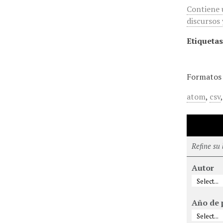
Contiene u
discursos
Etiquetas
Formatos 
atom
,
csv
Refine su
Autor
Año de 