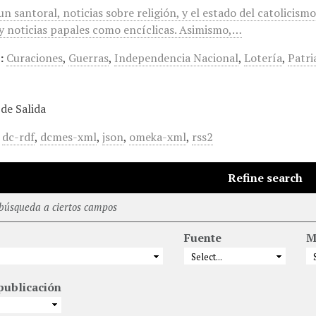
n santoral, noticias sobre religión, y el estado del catolicis
 y noticias papales como encíclicas. Asimismo,…
:
Curaciones
,
Guerras
,
Independencia Nacional
,
Lotería
,
Patri
de Salida
,
dc-rdf
,
dcmes-xml
,
json
,
omeka-xml
,
rss2
Refine search
 búsqueda a ciertos campos
Fuente
M
publicación