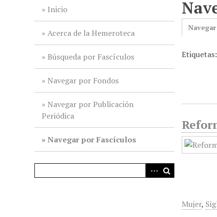
Nave
i
Inicio
n
Navegar
c
Acerca de la Hemeroteca
i
Etiquetas
p
Búsqueda por Fascículos
a
l
Navegar por Fondos
Navegar por Publicación
Periódica
Reform
Navegar por Fascículos
Mujer
,
Sig