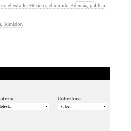
mo en el estado, México y el mundo. Además, publica
a
,
Sumisión
ateria
Cobertura