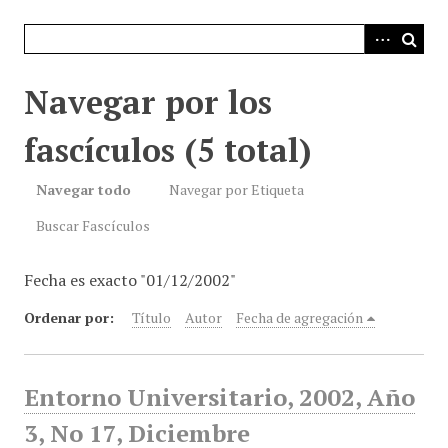
i
n
c
i
Navegar por los
p
a
fascículos (5 total)
l
Navegar todo
Navegar por Etiqueta
Buscar Fascículos
Fecha es exacto "01/12/2002"
Ordenar por:
Título
Autor
Fecha de agregación
Entorno Universitario, 2002, Año
3, No 17, Diciembre