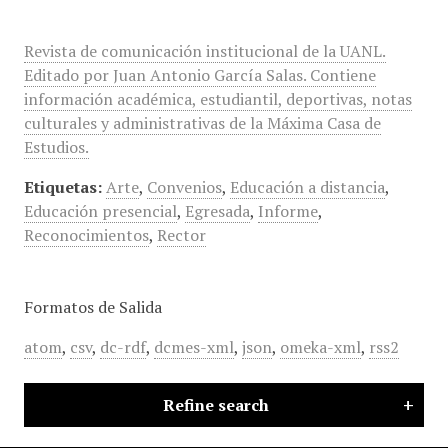
Revista de comunicación institucional de la UANL.
Editado por Juan Antonio García Salas. Contiene
información académica, estudiantil, deportivas, notas
culturales y administrativas de la Máxima Casa de
Estudios.
Etiquetas:
Arte
,
Convenios
,
Educación a distancia
,
Educación presencial
,
Egresada
,
Informe
,
Reconocimientos
,
Rector
Formatos de Salida
atom
,
csv
,
dc-rdf
,
dcmes-xml
,
json
,
omeka-xml
,
rss2
Refine search