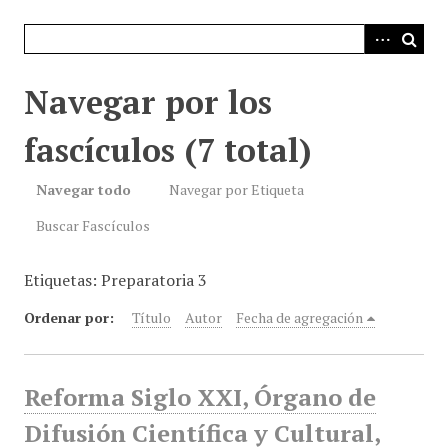
i
n
c
i
Navegar por los
p
a
fascículos (7 total)
l
Navegar todo
Navegar por Etiqueta
Buscar Fascículos
Etiquetas: Preparatoria 3
Ordenar por:
Título
Autor
Fecha de agregación
Reforma Siglo XXI, Órgano de
Difusión Científica y Cultural,