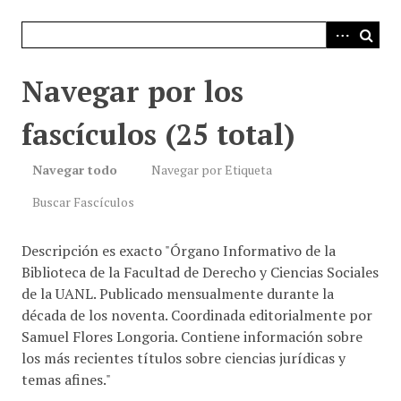
i
n
c
i
Navegar por los
p
a
fascículos (25 total)
l
Navegar todo
Navegar por Etiqueta
Buscar Fascículos
Descripción es exacto "Órgano Informativo de la
Biblioteca de la Facultad de Derecho y Ciencias Sociales
de la UANL. Publicado mensualmente durante la
década de los noventa. Coordinada editorialmente por
Samuel Flores Longoria. Contiene información sobre
los más recientes títulos sobre ciencias jurídicas y
temas afines."