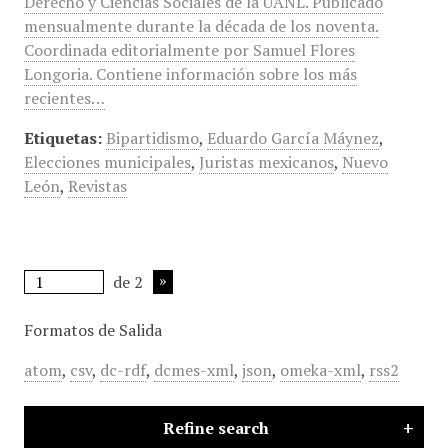
Derecho y Ciencias Sociales de la UANL. Publicado
mensualmente durante la década de los noventa.
Coordinada editorialmente por Samuel Flores
Longoria. Contiene información sobre los más
recientes…
Etiquetas:
Bipartidismo
,
Eduardo García Máynez
,
Elecciones municipales
,
Juristas mexicanos
,
Nuevo
León
,
Revistas
de 2
Formatos de Salida
atom
,
csv
,
dc-rdf
,
dcmes-xml
,
json
,
omeka-xml
,
rss2
Refine search