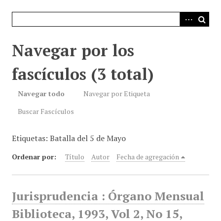
i
n
c
i
Navegar por los
p
a
fascículos (3 total)
l
Navegar todo
Navegar por Etiqueta
Buscar Fascículos
Etiquetas: Batalla del 5 de Mayo
Ordenar por:
Título
Autor
Fecha de agregación
Jurisprudencia : Órgano Mensual
Biblioteca, 1993, Vol 2, No 15,