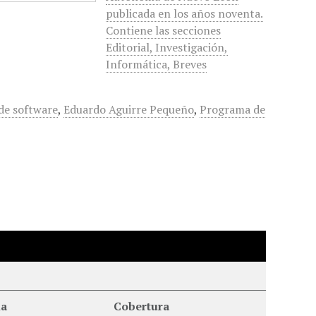
publicada en los años noventa.
Contiene las secciones
Editorial, Investigación,
Informática, Breves
de software
,
Eduardo Aguirre Pequeño
,
Programa de
ia
Cobertura