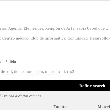
arias, Agenda, Efemérides, Renglón de Arte, Sabía Usted que…
:
Centro médico
,
Club de informática
,
Comunidad
,
Desarrollo 
de Salida
,
dc-rdf
,
dcmes-xml
,
json
,
omeka-xml
,
rss2
Refine search
 búsqueda a ciertos campos
Fuente
Mater