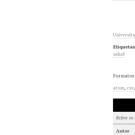
Universit
Etiquetas
salud
Formatos 
atom
,
csv
Refine su
Autor