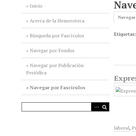
Nave
i
Inicio
n
Navegar
c
Acerca de la Hemeroteca
i
Etiquetas
p
Búsqueda por Fascículos
a
l
Navegar por Fondos
Navegar por Publicación
Periódica
Expres
Navegar por Fascículos
laboral
,
P