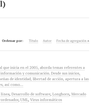
l)
Ordenar por:
Título
Autor
Fecha de agregación
l que inicia en el 2005, aborda temas referentes a
a información y comunicación. Desde sus inicios,
eñas de identidad, libertad de acción, apertura a las
nes, así como…
 línea
,
Desarrollo de software
,
Longhorn
,
Mercado
rordenador
,
UML
,
Virus informáticos