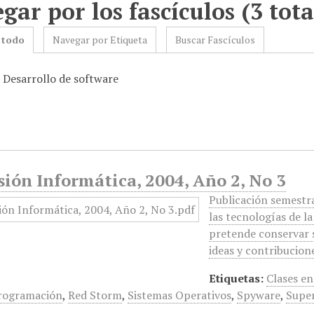
gar por los fascículos (3 tota
 todo
Navegar por Etiqueta
Buscar Fascículos
: Desarrollo de software
ión Informática, 2004, Año 2, No 3
Publicación semestra
las tecnologías de l
pretende conservar s
ideas y contribucio
Etiquetas:
Clases en
rogramación
,
Red Storm
,
Sistemas Operativos
,
Spyware
,
Supe