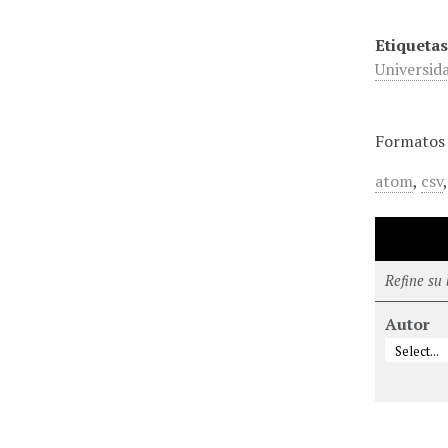
Etiquetas
Universid
Formatos 
atom
,
csv
Refine su
Autor