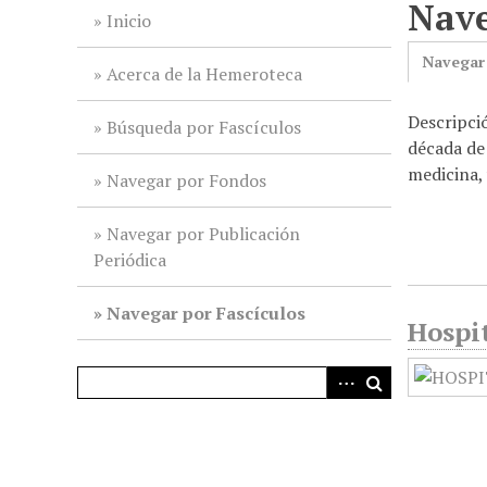
Nave
i
Inicio
n
Navegar
c
Acerca de la Hemeroteca
i
Descripció
p
Búsqueda por Fascículos
década de 
a
medicina, 
l
Navegar por Fondos
Navegar por Publicación
Periódica
Navegar por Fascículos
Hospit