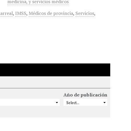
medicina, y servicios médicos
arreal
,
IMSS
,
Médicos de provincia
,
Servicios
,
Año de publicación