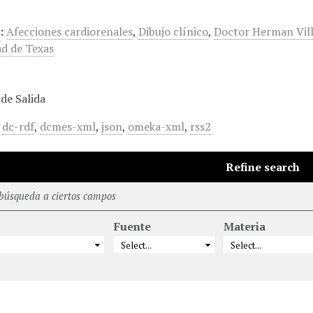
:
Afecciones cardiorenales
,
Dibujo clínico
,
Doctor Herman Vill
ad de Texas
de Salida
,
dc-rdf
,
dcmes-xml
,
json
,
omeka-xml
,
rss2
Refine search
 búsqueda a ciertos campos
Fuente
Materia