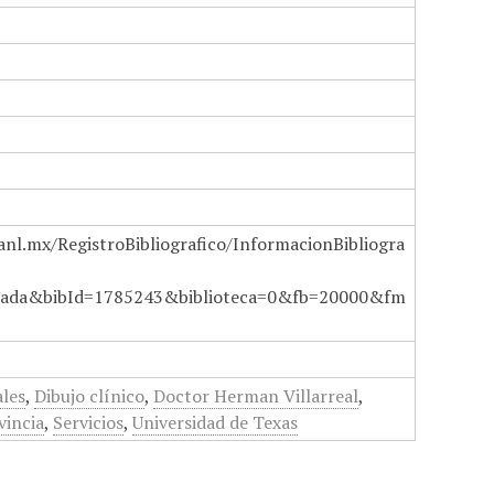
anl.mx/RegistroBibliografico/InformacionBibliogra
ada&bibId=1785243&biblioteca=0&fb=20000&fm
ales
,
Dibujo clínico
,
Doctor Herman Villarreal
,
vincia
,
Servicios
,
Universidad de Texas