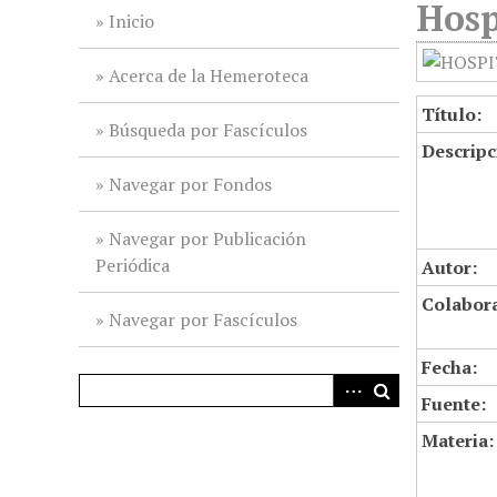
Hosp
i
Inicio
n
c
Acerca de la Hemeroteca
i
Título:
p
Búsqueda por Fascículos
Descripc
a
l
Navegar por Fondos
Navegar por Publicación
Periódica
Autor:
Colabor
Navegar por Fascículos
Fecha:
Fuente:
Materia: