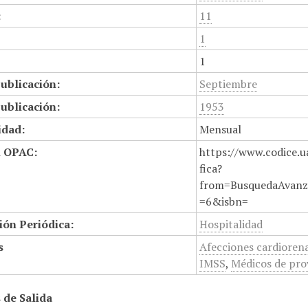
:
11
1
1
ublicación:
Septiembre
ublicación:
1953
idad:
Mensual
n OPAC:
https://www.codice.u
fica?
from=BusquedaAvanz
=6&isbn=
ión Periódica:
Hospitalidad
s
Afecciones cardioren
IMSS
,
Médicos de pro
 de Salida