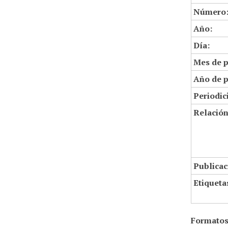
Número
Año:
Día:
Mes de p
Año de p
Periodic
Relació
Publicac
Etiqueta
Formatos