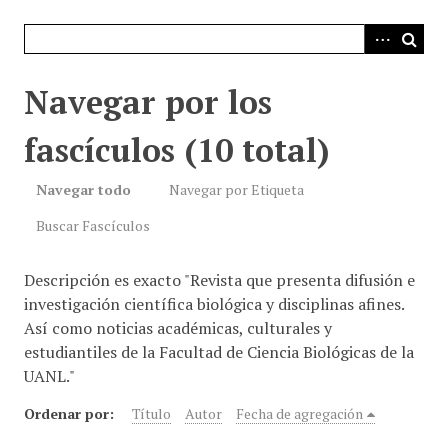
i
n
c
i
Navegar por los
p
a
fascículos (10 total)
l
Navegar todo
Navegar por Etiqueta
Buscar Fascículos
Descripción es exacto "Revista que presenta difusión e
investigación científica biológica y disciplinas afines.
Así como noticias académicas, culturales y
estudiantiles de la Facultad de Ciencia Biológicas de la
UANL."
Ordenar por:
Título
Autor
Fecha de agregación