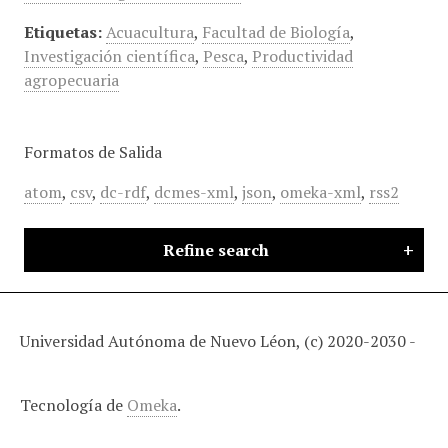
Etiquetas:
Acuacultura
,
Facultad de Biología
,
Investigación científica
,
Pesca
,
Productividad
agropecuaria
Formatos de Salida
atom
,
csv
,
dc-rdf
,
dcmes-xml
,
json
,
omeka-xml
,
rss2
Refine search
Universidad Autónoma de Nuevo Léon, (c) 2020-2030 -
Tecnología de
Omeka
.