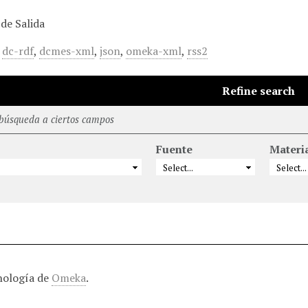
de Salida
,
dc-rdf
,
dcmes-xml
,
json
,
omeka-xml
,
rss2
Refine search
 búsqueda a ciertos campos
Fuente
Materi
nología de
Omeka
.