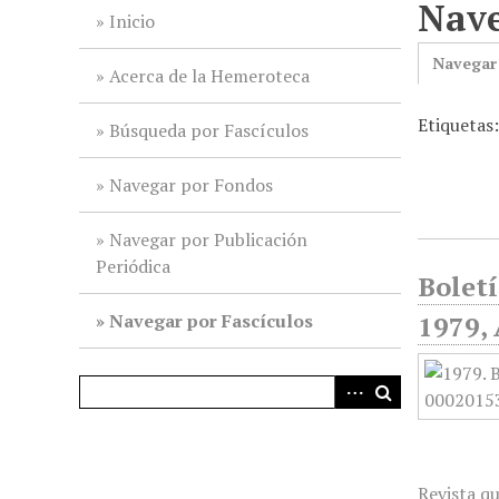
Nave
i
Inicio
n
Navegar
c
Acerca de la Hemeroteca
i
Etiquetas:
p
Búsqueda por Fascículos
a
l
Navegar por Fondos
Navegar por Publicación
Periódica
Boletí
Navegar por Fascículos
1979,
Revista qu