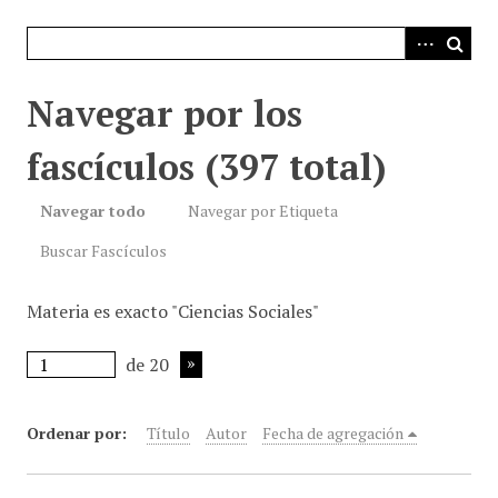
i
n
c
i
Navegar por los
p
a
fascículos (397 total)
l
Navegar todo
Navegar por Etiqueta
Buscar Fascículos
Materia es exacto "Ciencias Sociales"
de 20
Ordenar por:
Título
Autor
Fecha de agregación