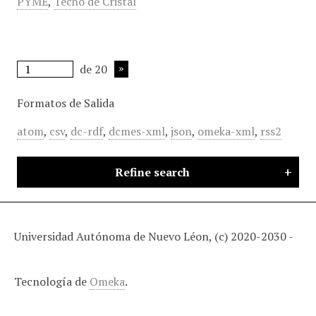
PYME
,
Techo de Cristal
de 20
Formatos de Salida
atom
,
csv
,
dc-rdf
,
dcmes-xml
,
json
,
omeka-xml
,
rss2
Refine search
Universidad Autónoma de Nuevo Léon, (c) 2020-2030 -
Tecnología de
Omeka
.