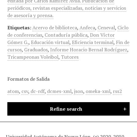
editada por Carlos Ramírez Ávila. Publicación de
periódicos, revistas especializadas, noticias y servicios
de asesoría y prensa.
Etiquetas:
Acervo de biblioteca
,
Anfeca
,
Ceneval
,
Ciclo
de conferencias
,
Contaduría pública
,
Don Víctor
Gómez G.
,
Educación virtual
,
Eficiencia terminal
,
Fin de
cursos
,
Graduados
,
Informe Horacio Bernal Rodríguez
,
Tricampeonas Voleibol
,
Tutores
Formatos de Salida
atom
,
csv
,
dc-rdf
,
dcmes-xml
,
json
,
omeka-xml
,
rss2
Refine search
Universidad Autónoma de Nuevo Léon, (c) 2020-2030 -