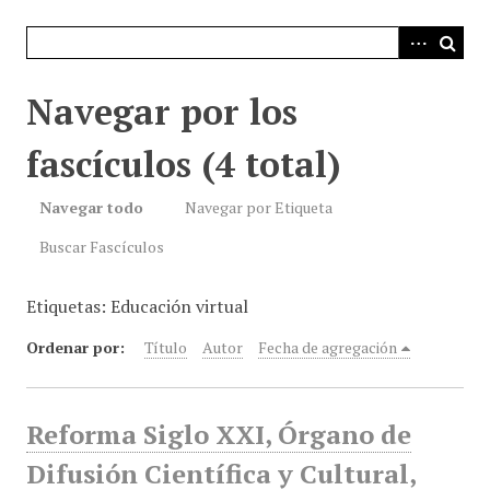
i
n
c
i
Navegar por los
p
a
fascículos (4 total)
l
Navegar todo
Navegar por Etiqueta
Buscar Fascículos
Etiquetas: Educación virtual
Ordenar por:
Título
Autor
Fecha de agregación
Reforma Siglo XXI, Órgano de
Difusión Científica y Cultural,