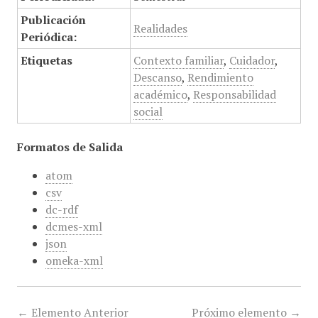
Publicación
Realidades
Periódica:
Etiquetas
Contexto familiar
,
Cuidador
,
Descanso
,
Rendimiento
académico
,
Responsabilidad
social
Formatos de Salida
atom
csv
dc-rdf
dcmes-xml
json
omeka-xml
← Elemento Anterior
Próximo elemento →