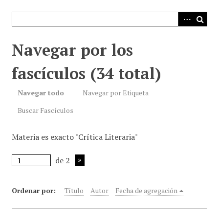
i
n
c
i
Navegar por los
p
a
fascículos (34 total)
l
Navegar todo
Navegar por Etiqueta
Buscar Fascículos
Materia es exacto "Crítica Literaria"
de 2
Ordenar por:
Título
Autor
Fecha de agregación