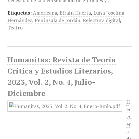
necesidad de la diversificación de enfoques y…
Etiquetas:
Americana
,
Efraín Huerta
,
Luisa Josefina
Hernández
,
Península de Jordán
,
Relectura digital
,
Teatro
Humanitas: Revista de Teoría
Crítica y Estudios Literarios,
2023, Vol. 2, No. 4, Julio-
Diciembre
H
er
ed
er
a