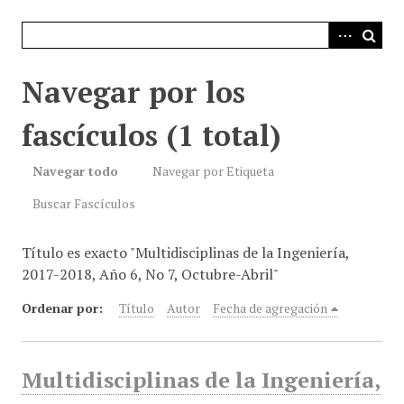
i
n
c
i
Navegar por los
p
a
fascículos (1 total)
l
Navegar todo
Navegar por Etiqueta
Buscar Fascículos
Título es exacto "Multidisciplinas de la Ingeniería,
2017-2018, Año 6, No 7, Octubre-Abril"
Ordenar por:
Título
Autor
Fecha de agregación
Multidisciplinas de la Ingeniería,