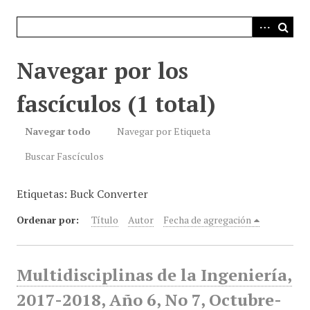
i
n
c
i
Navegar por los
p
a
fascículos (1 total)
l
Navegar todo
Navegar por Etiqueta
Buscar Fascículos
Etiquetas: Buck Converter
Ordenar por:
Título
Autor
Fecha de agregación
Multidisciplinas de la Ingeniería,
2017-2018, Año 6, No 7, Octubre-