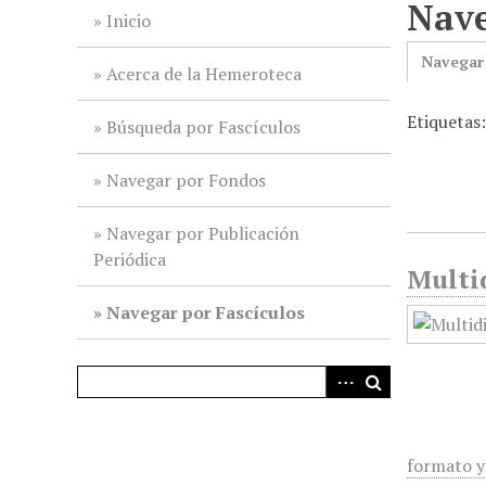
Nave
i
Inicio
n
Navegar
c
Acerca de la Hemeroteca
i
Etiquetas
p
Búsqueda por Fascículos
a
l
Navegar por Fondos
Navegar por Publicación
Periódica
Multid
Navegar por Fascículos
formato y