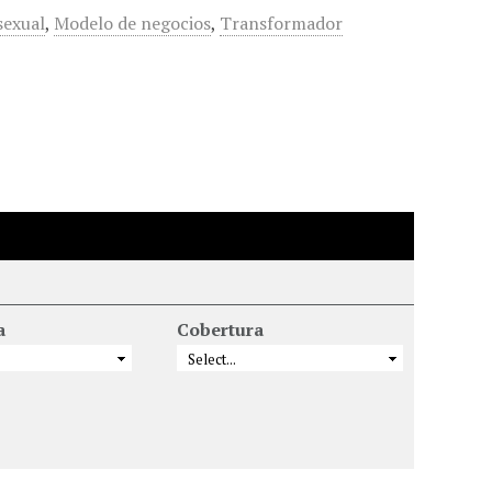
sexual
,
Modelo de negocios
,
Transformador
a
Cobertura