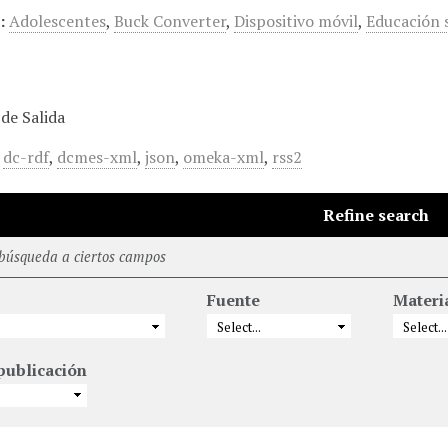
:
Adolescentes
,
Buck Converter
,
Dispositivo móvil
,
Educación 
de Salida
,
dc-rdf
,
dcmes-xml
,
json
,
omeka-xml
,
rss2
Refine search
 búsqueda a ciertos campos
Fuente
Materi
publicación