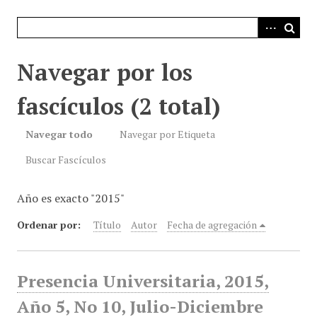
i
n
c
i
Navegar por los
p
a
fascículos (2 total)
l
Navegar todo
Navegar por Etiqueta
Buscar Fascículos
Año es exacto "2015"
Ordenar por:
Título
Autor
Fecha de agregación
Presencia Universitaria, 2015,
Año 5, No 10, Julio-Diciembre