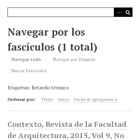
i
n
c
i
Navegar por los
p
a
fascículos (1 total)
l
Navegar todo
Navegar por Etiqueta
Buscar Fascículos
Etiquetas: Retardo térmico
Ordenar por:
Título
Autor
Fecha de agregación
Contexto, Revista de la Facultad
de Arquitectura, 2015, Vol 9, No