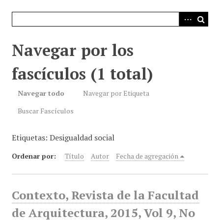
i
n
c
i
Navegar por los
p
a
fascículos (1 total)
l
Navegar todo
Navegar por Etiqueta
Buscar Fascículos
Etiquetas: Desigualdad social
Ordenar por:
Título
Autor
Fecha de agregación
Contexto, Revista de la Facultad
de Arquitectura, 2015, Vol 9, No