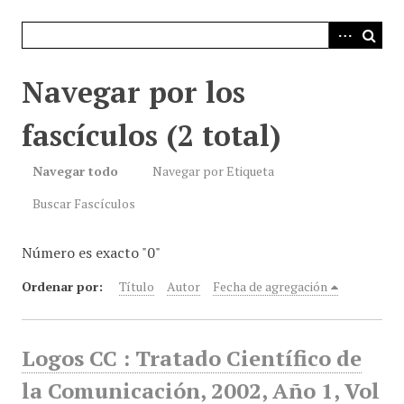
i
n
c
i
Navegar por los
p
a
fascículos (2 total)
l
Navegar todo
Navegar por Etiqueta
Buscar Fascículos
Número es exacto "0"
Ordenar por:
Título
Autor
Fecha de agregación
Logos CC : Tratado Científico de
la Comunicación, 2002, Año 1, Vol