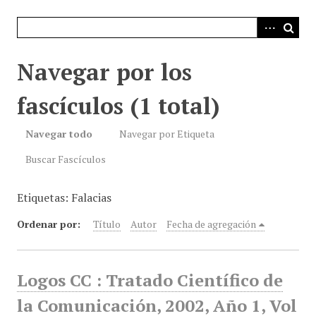
i
n
c
i
Navegar por los
p
a
fascículos (1 total)
l
Navegar todo
Navegar por Etiqueta
Buscar Fascículos
Etiquetas: Falacias
Ordenar por:
Título
Autor
Fecha de agregación
Logos CC : Tratado Científico de
la Comunicación, 2002, Año 1, Vol