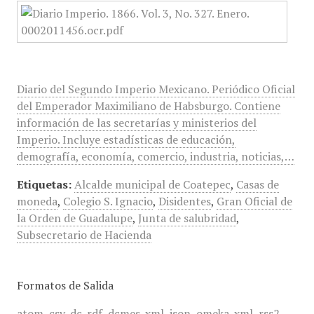
Diario del Segundo Imperio Mexicano. Periódico Oficial
del Emperador Maximiliano de Habsburgo. Contiene
información de las secretarías y ministerios del
Imperio. Incluye estadísticas de educación,
demografía, economía, comercio, industria, noticias,…
Etiquetas:
Alcalde municipal de Coatepec
,
Casas de
moneda
,
Colegio S. Ignacio
,
Disidentes
,
Gran Oficial de
la Orden de Guadalupe
,
Junta de salubridad
,
Subsecretario de Hacienda
Formatos de Salida
atom
,
csv
,
dc-rdf
,
dcmes-xml
,
json
,
omeka-xml
,
rss2