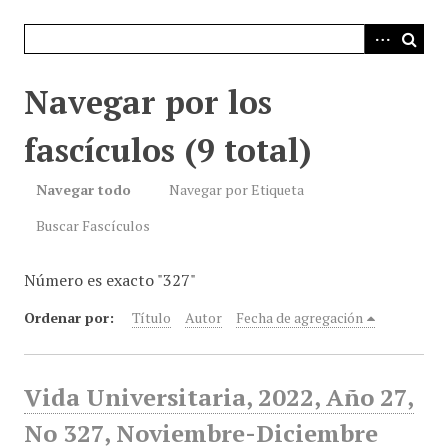
i
n
c
i
Navegar por los
p
a
fascículos (9 total)
l
Navegar todo
Navegar por Etiqueta
Buscar Fascículos
Número es exacto "327"
Ordenar por:
Título
Autor
Fecha de agregación
Vida Universitaria, 2022, Año 27,
No 327, Noviembre-Diciembre