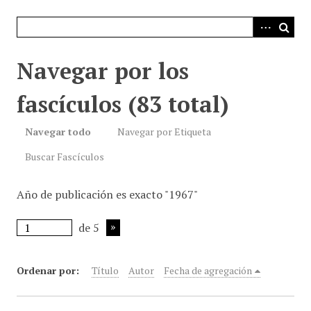
i
n
c
i
Navegar por los
p
a
fascículos (83 total)
l
Navegar todo
Navegar por Etiqueta
Buscar Fascículos
Año de publicación es exacto "1967"
de 5
Ordenar por:
Título
Autor
Fecha de agregación