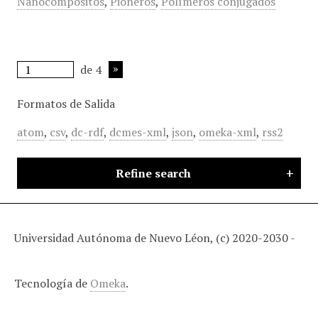
Nanocompósitos
,
Pioneros
,
Polímeros conjugados
de 4
Formatos de Salida
atom
,
csv
,
dc-rdf
,
dcmes-xml
,
json
,
omeka-xml
,
rss2
Refine search
Universidad Autónoma de Nuevo Léon, (c) 2020-2030 -
Tecnología de
Omeka
.