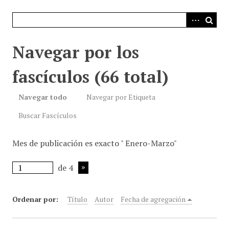
i
n
c
i
Navegar por los
p
a
fascículos (66 total)
l
Navegar todo
Navegar por Etiqueta
Buscar Fascículos
Mes de publicación es exacto " Enero-Marzo"
de 4
Ordenar por:
Título
Autor
Fecha de agregación