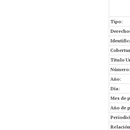
Tipo:
Derechos
Identifi
Cobertur
Título U
Número
Año:
Día:
Mes de p
Año de p
Periodic
Relació