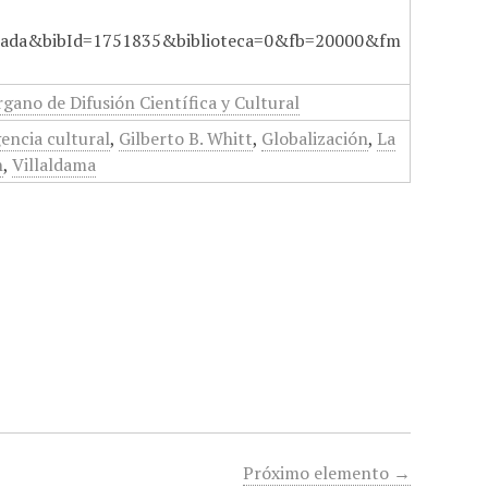
ada&bibId=1751835&biblioteca=0&fb=20000&fm
gano de Difusión Científica y Cultural
encia cultural
,
Gilberto B. Whitt
,
Globalización
,
La
n
,
Villaldama
Próximo elemento →