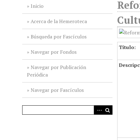
Refo
i
Inicio
n
Cult
c
Acerca de la Hemeroteca
i
p
Búsqueda por Fascículos
a
Título:
l
Navegar por Fondos
Descripc
Navegar por Publicación
Periódica
Navegar por Fascículos