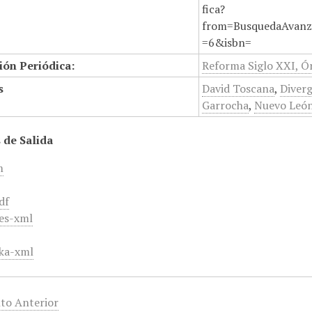
fica?
from=BusquedaAvanz
=6&isbn=
ión Periódica:
Reforma Siglo XXI, Ór
s
David Toscana
,
Diverg
Garrocha
,
Nuevo Leó
 de Salida
m
df
es-xml
ka-xml
to Anterior