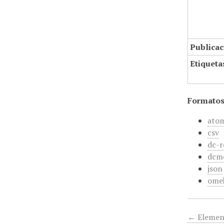
Publicac
Etiqueta
Formatos
ato
csv
dc-r
dcm
json
ome
← Elemen