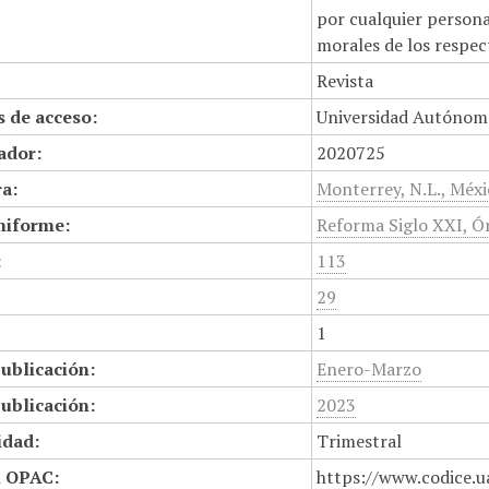
por cualquier persona,
morales de los respec
Revista
 de acceso:
Universidad Autónom
cador:
2020725
a:
Monterrey, N.L., Méx
niforme:
Reforma Siglo XXI, Ór
:
113
29
1
ublicación:
Enero-Marzo
ublicación:
2023
idad:
Trimestral
n OPAC:
https://www.codice.u