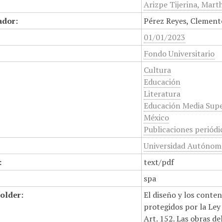
Arizpe Tijerina, Marth
ador:
Pérez Reyes, Clement
01/01/2023
Fondo Universitario
Cultura
Educación
Literatura
Educación Media Supe
México
Publicaciones periódi
Universidad Autónoma
:
text/pdf
spa
older:
El diseño y los conte
protegidos por la Ley 
Art. 152. Las obras d