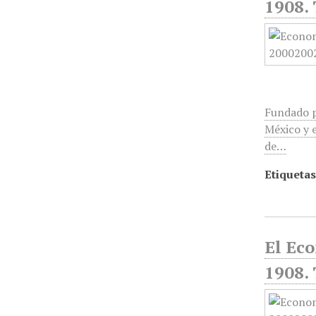
1908.
Fundado p
México y e
de…
Etiquetas
El Ec
1908.