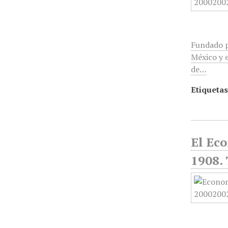
Fundado p
México y e
de…
Etiquetas
El Ec
1908.