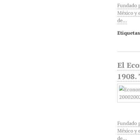
Fundado p
México y e
de…
Etiquetas
El Ec
1908.
Fundado p
México y e
de…