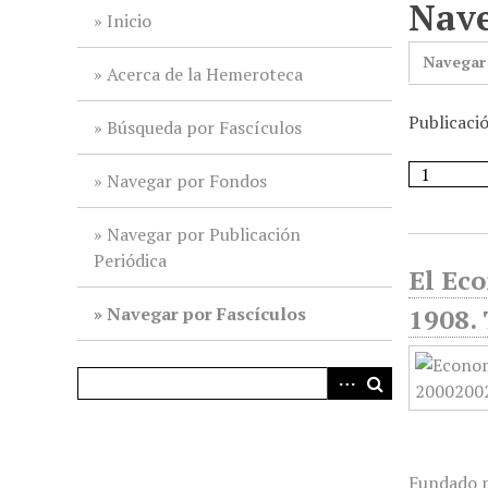
Nave
i
Inicio
n
Navegar
c
Acerca de la Hemeroteca
i
Publicaci
p
Búsqueda por Fascículos
a
l
Navegar por Fondos
Navegar por Publicación
Periódica
El Ec
Navegar por Fascículos
1908. 
Fundado p