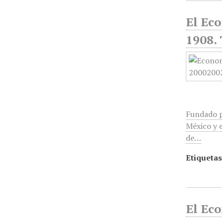
El Ec
1908. 
Fundado p
México y e
de…
Etiquetas
El Ec