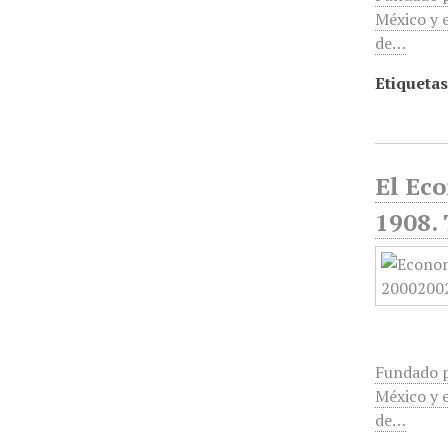
México y e
de…
Etiquetas
El Ec
1908. 
Fundado p
México y e
de…