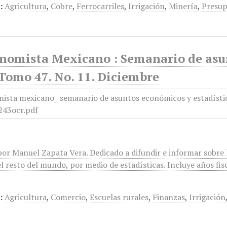
:
Agricultura
,
Cobre
,
Ferrocarriles
,
Irrigación
,
Minería
,
Presup
onomista Mexicano : Semanario de asun
Tomo 47. No. 11. Diciembre
or Manuel Zapata Vera. Dedicado a difundir e informar sobre l
l resto del mundo, por medio de estadísticas. Incluye años fis
:
Agricultura
,
Comercio
,
Escuelas rurales
,
Finanzas
,
Irrigación