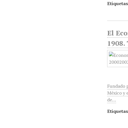
Etiquetas
El Ec
1908. 
Fundado p
México y e
de…
Etiquetas