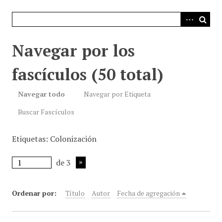
i
n
c
i
Navegar por los
p
a
fascículos (50 total)
l
Navegar todo
Navegar por Etiqueta
Buscar Fascículos
Etiquetas: Colonización
de 3
Ordenar por:
Título
Autor
Fecha de agregación