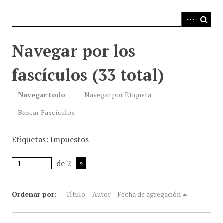
i
n
c
i
Navegar por los
p
a
fascículos (33 total)
l
Navegar todo
Navegar por Etiqueta
Buscar Fascículos
Etiquetas: Impuestos
de 2
Ordenar por:
Título
Autor
Fecha de agregación