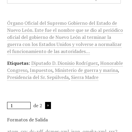
Órgano Oficial del Supremo Gobierno del Estado de
Nuevo León. Este fue el nombre que se dio al periódico
oficial del gobierno de Nuevo León al terminar la
guerra con los Estados Unidos y volverse a normalizar
el funcionamiento de las autoridades…
Etiquetas:
Diputado D. Dionisio Rodríguez
,
Honorable
Congreso
,
Impuestos
,
Ministerio de guerra y marina
,
Presidencia del Sr. Sepúlveda
,
Sierra Madre
de 2
Formatos de Salida
atom
,
csv
,
dc-rdf
,
dcmes-xml
,
json
,
omeka-xml
,
rss2