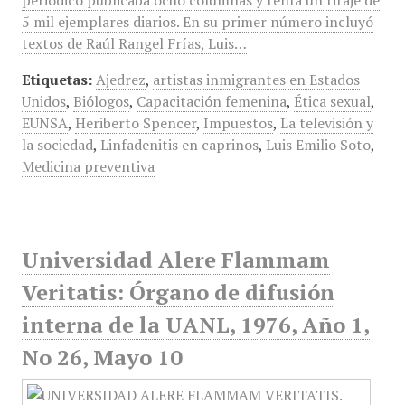
periódico publicaba ocho columnas y tenía un tiraje de
5 mil ejemplares diarios. En su primer número incluyó
textos de Raúl Rangel Frías, Luis…
Etiquetas:
Ajedrez
,
artistas inmigrantes en Estados
Unidos
,
Biólogos
,
Capacitación femenina
,
Ética sexual
,
EUNSA
,
Heriberto Spencer
,
Impuestos
,
La televisión y
la sociedad
,
Linfadenitis en caprinos
,
Luis Emilio Soto
,
Medicina preventiva
Universidad Alere Flammam
Veritatis: Órgano de difusión
interna de la UANL, 1976, Año 1,
No 26, Mayo 10