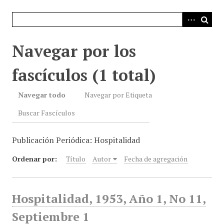
i
n
c
i
Navegar por los
p
a
fascículos (1 total)
l
Navegar todo
Navegar por Etiqueta
Buscar Fascículos
Publicación Periódica: Hospitalidad
Ordenar por:
Título
Autor
Fecha de agregación
Hospitalidad, 1953, Año 1, No 11,
Septiembre 1