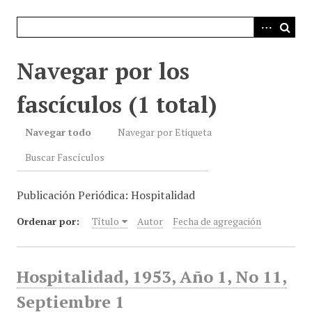
i
n
c
i
Navegar por los
p
a
fascículos (1 total)
l
Navegar todo
Navegar por Etiqueta
Buscar Fascículos
Publicación Periódica: Hospitalidad
Ordenar por:
Título
Autor
Fecha de agregación
Hospitalidad, 1953, Año 1, No 11,
Septiembre 1