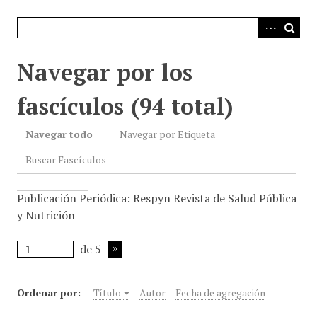
i
n
c
i
Navegar por los
p
a
fascículos (94 total)
l
Navegar todo
Navegar por Etiqueta
Buscar Fascículos
Publicación Periódica: Respyn Revista de Salud Pública
y Nutrición
de 5
Ordenar por:
Título
Autor
Fecha de agregación