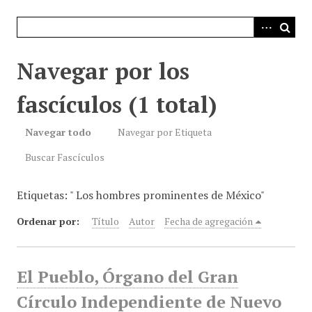
i
n
c
i
Navegar por los
p
a
fascículos (1 total)
l
Navegar todo
Navegar por Etiqueta
Buscar Fascículos
Etiquetas: " Los hombres prominentes de México"
Ordenar por:
Título
Autor
Fecha de agregación
El Pueblo, Órgano del Gran
Círculo Independiente de Nuevo