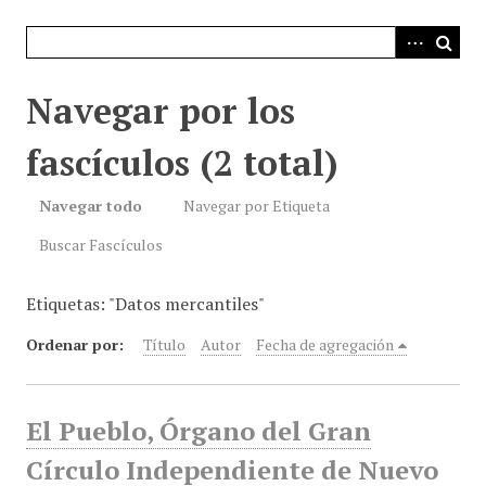
i
n
c
i
Navegar por los
p
a
fascículos (2 total)
l
Navegar todo
Navegar por Etiqueta
Buscar Fascículos
Etiquetas: "Datos mercantiles"
Ordenar por:
Título
Autor
Fecha de agregación
El Pueblo, Órgano del Gran
Círculo Independiente de Nuevo