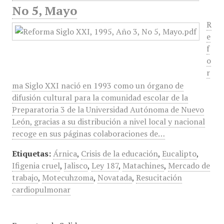
No 5, Mayo
R
e
f
o
r
ma Siglo XXI nació en 1993 como un órgano de
difusión cultural para la comunidad escolar de la
Preparatoria 3 de la Universidad Autónoma de Nuevo
León, gracias a su distribución a nivel local y nacional
recoge en sus páginas colaboraciones de…
Etiquetas:
Árnica
,
Crisis de la educación
,
Eucalipto
,
Ifigenia cruel
,
Jalisco
,
Ley 187
,
Matachines
,
Mercado de
trabajo
,
Motecuhzoma
,
Novatada
,
Resucitación
cardiopulmonar