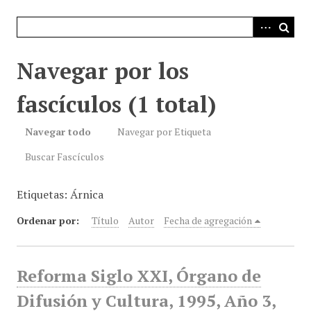
i
n
c
i
Navegar por los
p
a
fascículos (1 total)
l
Navegar todo
Navegar por Etiqueta
Buscar Fascículos
Etiquetas: Árnica
Ordenar por:
Título
Autor
Fecha de agregación
Reforma Siglo XXI, Órgano de
Difusión y Cultura, 1995, Año 3,