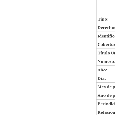
Tipo:
Derechos
Identifi
Cobertur
Título U
Número
Año:
Día:
Mes de p
Año de p
Periodic
Relació