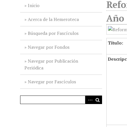
Refo
i
Inicio
n
Año 
c
Acerca de la Hemeroteca
i
p
Búsqueda por Fascículos
a
Título:
l
Navegar por Fondos
Descripc
Navegar por Publicación
Periódica
Navegar por Fascículos