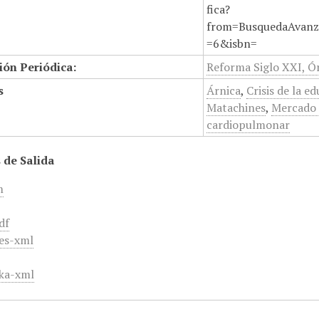
fica?
from=BusquedaAvanz
=6&isbn=
ión Periódica:
Reforma Siglo XXI, Ór
s
Árnica
,
Crisis de la e
Matachines
,
Mercado 
cardiopulmonar
 de Salida
m
df
es-xml
ka-xml