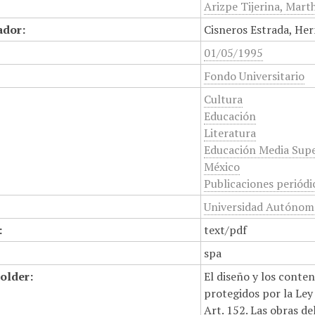
Arizpe Tijerina, Marth
ador:
Cisneros Estrada, Her
01/05/1995
Fondo Universitario
Cultura
Educación
Literatura
Educación Media Supe
México
Publicaciones periódi
Universidad Autónoma
:
text/pdf
spa
older:
El diseño y los conte
protegidos por la Ley 
Art. 152. Las obras d