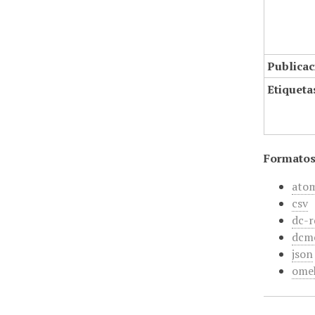
Publicac
Etiqueta
Formatos
ato
csv
dc-r
dcm
json
ome