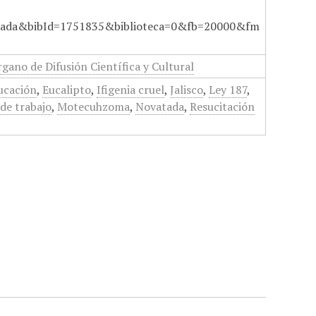
ada&bibId=1751835&biblioteca=0&fb=20000&fm
gano de Difusión Científica y Cultural
ducación
,
Eucalipto
,
Ifigenia cruel
,
Jalisco
,
Ley 187
,
de trabajo
,
Motecuhzoma
,
Novatada
,
Resucitación