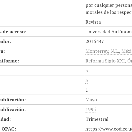
por cualquier persona,
morales de los respec
Revista
 de acceso:
Universidad Autónom
cador:
2016447
a:
Monterrey, N.L., Méx
niforme:
Reforma Siglo XXI, Ór
:
5
3
1
ublicación:
Mayo
ublicación:
1995
idad:
Trimestral
n OPAC:
https://www.codice.u