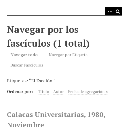
i
n
c
i
Navegar por los
p
a
fascículos (1 total)
l
Navegar todo
Navegar por Etiqueta
Buscar Fascículos
Etiquetas: “El Escalón''
Ordenar por:
Título
Autor
Fecha de agregación
Calacas Universitarias, 1980,
Noviembre