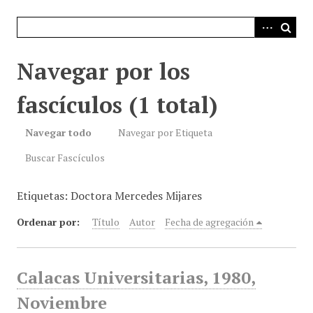
i
n
c
i
Navegar por los
p
a
fascículos (1 total)
l
Navegar todo
Navegar por Etiqueta
Buscar Fascículos
Etiquetas: Doctora Mercedes Mijares
Ordenar por:
Título
Autor
Fecha de agregación
Calacas Universitarias, 1980,
Noviembre