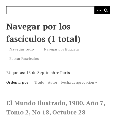
i
n
c
i
Navegar por los
p
a
fascículos (1 total)
l
Navegar todo
Navegar por Etiqueta
Buscar Fascículos
Etiquetas: 15 de Septiembre París
Ordenar por:
Título
Autor
Fecha de agregación
El Mundo Ilustrado, 1900, Año 7,
Tomo 2, No 18, Octubre 28