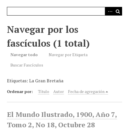
i
n
c
i
Navegar por los
p
a
fascículos (1 total)
l
Navegar todo
Navegar por Etiqueta
Buscar Fascículos
Etiquetas: La Gran Bretaña
Ordenar por:
Título
Autor
Fecha de agregación
El Mundo Ilustrado, 1900, Año 7,
Tomo 2, No 18, Octubre 28