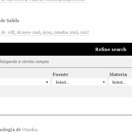
de Salida
,
dc-rdf
,
dcmes-xml
,
json
,
omeka-xml
,
rss2
Refine search
 búsqueda a ciertos campos
Fuente
Materia
nología de
Omeka
.