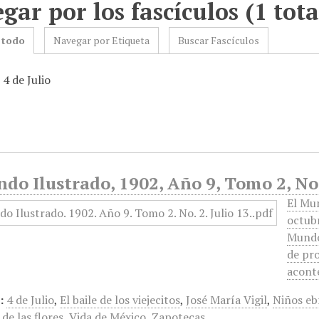
gar por los fascículos (1 tota
 todo
Navegar por Etiqueta
Buscar Fascículos
 4 de Julio
do Ilustrado, 1902, Año 9, Tomo 2, No 
El Mu
octubr
Mundo 
de pro
acont
:
4 de Julio
,
El baile de los viejecitos
,
José María Vigil
,
Niños eb
de las flores
,
Vida de México
,
Zapotecas