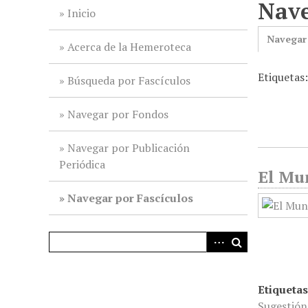
Nave
i
Inicio
n
Navegar
c
Acerca de la Hemeroteca
i
Etiquetas:
p
Búsqueda por Fascículos
a
l
Navegar por Fondos
Navegar por Publicación
Periódica
El Mun
Navegar por Fascículos
Etiquetas
Sugestión 