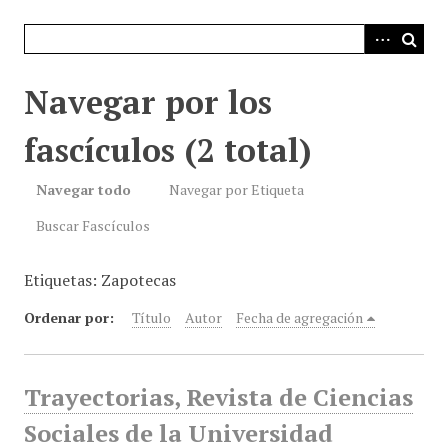
i
n
c
i
Navegar por los
p
a
fascículos (2 total)
l
Navegar todo
Navegar por Etiqueta
Buscar Fascículos
Etiquetas: Zapotecas
Ordenar por:
Título
Autor
Fecha de agregación
Trayectorias, Revista de Ciencias
Sociales de la Universidad